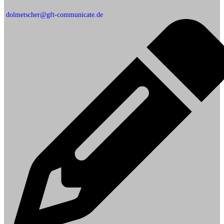
dolmetscher@gft-communicate.de