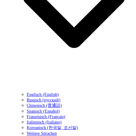
Englisch (English)
Russisch (русский)
Chinesisch (普通話)
Spanisch (Español)
Französisch (Français)
Italienisch (Italiano)
Koreanisch (한국말, 조선말)
Weitere Sprachen